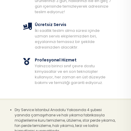
ürünlerinizi 3 gün, halılarınızı ise en geç 7
gün içerisinde temizleyerek adresinize
teslim ediyoruz!
Ücretsiz Servis
İki saatlik teslim alma süresi içinde
uzman servis ekiplerimizden biri,
eşyalarınızı temassız bir şekilde
adresinizden alacaktır.
Profesyonel Hizmet
Yalnızca birinci sınıf çevre dostu
kimyasallar ve en son teknolojiler
kullanıyor, her zaman en üst düzeyde
bakımı ve temizliği garanti ediyoruz.
Dry Service İstanbul Anadolu Yakasında 4 şubesi
yanında çamaşırhane ve halı yıkama fabrikasıyla
müşterilerine kuru temizleme, ütüleme, stor perde yıkama,
fon perde temizleme, halı yıkama, terzi ve lostra
hizmetlerini sunmaktadır.