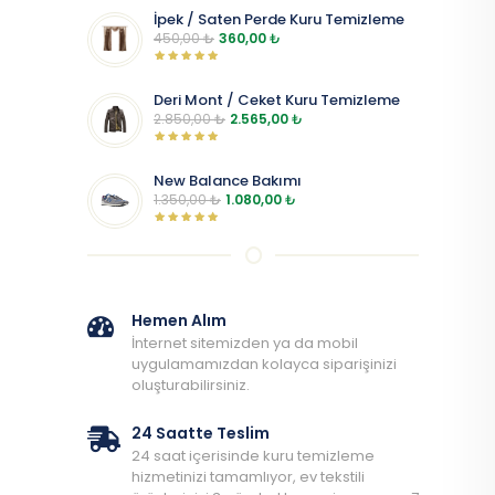
İpek / Saten Perde Kuru Temizleme
450,00
₺
360,00
₺
Deri Mont / Ceket Kuru Temizleme
2.850,00
₺
2.565,00
₺
New Balance Bakımı
1.350,00
₺
1.080,00
₺
Hemen Alım
İnternet sitemizden ya da mobil
uygulamamızdan kolayca siparişinizi
oluşturabilirsiniz.
24 Saatte Teslim
24 saat içerisinde kuru temizleme
hizmetinizi tamamlıyor, ev tekstili