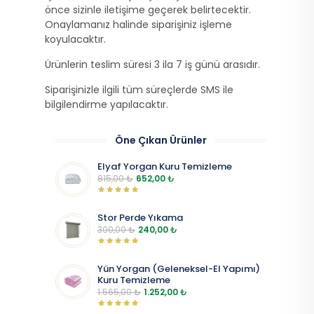
önce sizinle iletişime geçerek belirtecektir.
Onaylamanız halinde siparişiniz işleme
koyulacaktır.
Ürünlerin teslim süresi 3 ila 7 iş günü arasıdır.
Siparişinizle ilgili tüm süreçlerde SMS ile
bilgilendirme yapılacaktır.
Öne Çıkan Ürünler
Elyaf Yorgan Kuru Temizleme
815,00
₺
652,00
₺
Stor Perde Yıkama
300,00
₺
240,00
₺
Yün Yorgan (Geleneksel-El Yapımı)
Kuru Temizleme
1.565,00
₺
1.252,00
₺